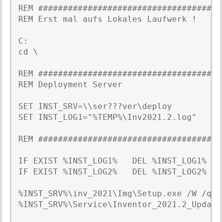
REM #####################################
REM Erst mal aufs Lokales Laufwerk !

C:

cd \

REM #####################################
REM Deployment Server

SET INST_SRV=\\ser???ver\deploy

SET INST_LOG1="%TEMP%\Inv2021.2.log"

REM #####################################
IF EXIST %INST_LOG1%   DEL %INST_LOG1%

IF EXIST %INST_LOG2%   DEL %INST_LOG2%

%INST_SRV%\inv_2021\Img\Setup.exe /W /qb 
%INST_SRV%\Service\Inventor_2021.2_Update