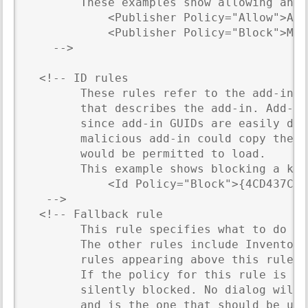
        These examples show allowing and 
            <Publisher Policy="Allow">ACM
            <Publisher Policy="Block">Mal
    -->

  <!-- ID rules

        These rules refer to the add-in b
        that describes the add-in. Add-in
        since add-in GUIDs are easily dis
        malicious add-in could copy the G
        would be permitted to load. 

        This example shows blocking a kno
            <Id Policy="Block">{4CD437C3-
   -->

  <!-- Fallback rule  

        This rule specifies what to do if
        The other rules include Inventor'
        rules appearing above this rule i
        If the policy for this rule is "B
        silently blocked. No dialog will 
        and is the one that should be use