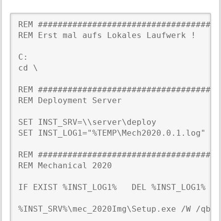
REM #####################################
REM Erst mal aufs Lokales Laufwerk !

C:

cd \

REM #####################################
REM Deployment Server

SET INST_SRV=\\server\deploy

SET INST_LOG1="%TEMP\Mech2020.0.1.log"

REM #####################################
REM Mechanical 2020

IF EXIST %INST_LOG1%   DEL %INST_LOG1%

%INST_SRV%\mec_2020Img\Setup.exe /W /qb /