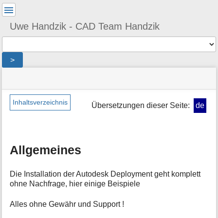
Benutzer-
Werkzeuge
Uwe Handzik - CAD Team Handzik
Werkzeuge
>
Navigationsmenüs
Seitenstatus
Seiten-
und
Werkzeuge
Suche
Inhaltsverzeichnis
Übersetzungen dieser Seite:
de
M
e
t
a
Allgemeines
i
n
f
Die Installation der Autodesk Deployment geht komplett
o
ohne Nachfrage, hier einige Beispiele
r
m
Alles ohne Gewähr und Support !
a