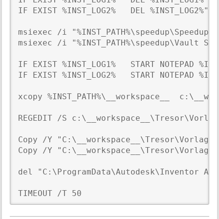
IF EXIST %INST_LOG2%   DEL %INST_LOG2%"

msiexec /i "%INST_PATH%\speedup\Speedup f
msiexec /i "%INST_PATH%\speedup\Vault Spe
IF EXIST %INST_LOG1%   START NOTEPAD %INS
IF EXIST %INST_LOG2%   START NOTEPAD %INS
xcopy %INST_PATH%\__workspace__  c:\__wor
REGEDIT /S c:\__workspace__\Tresor\Vorlag
Copy /Y "C:\__workspace__\Tresor\Vorlagen
Copy /Y "C:\__workspace__\Tresor\Vorlagen
del "C:\ProgramData\Autodesk\Inventor Add
TIMEOUT /T 50