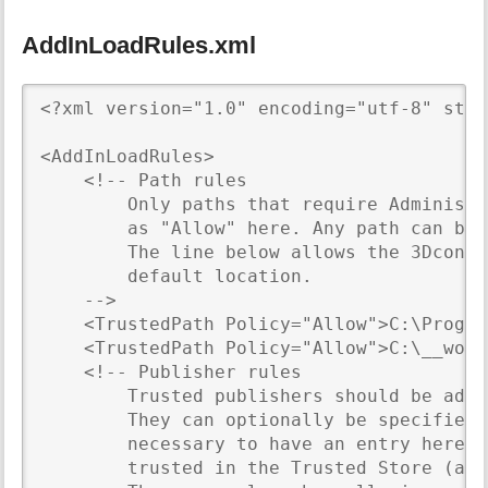
AddInLoadRules.xml
<?xml version="1.0" encoding="utf-8" stan
<AddInLoadRules>

    <!-- Path rules                      
        Only paths that require Administr
        as "Allow" here. Any path can be 
        The line below allows the 3Dconne
        default location.

    -->

    <TrustedPath Policy="Allow">C:\Progra
    <TrustedPath Policy="Allow">C:\__work
    <!-- Publisher rules                 
        Trusted publishers should be adde
        They can optionally be specified 
        necessary to have an entry here. 
        trusted in the Trusted Store (and