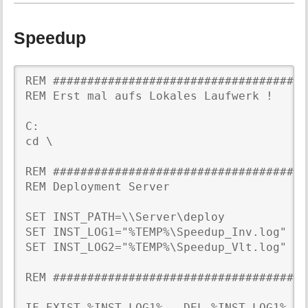
t
i
o
Speedup
n
e
n
z
REM #####################################
u
REM Erst mal aufs Lokales Laufwerk !

r
S
C:

e
cd \

i
t
e
REM #####################################
REM Deployment Server

SET INST_PATH=\\Server\deploy

SET INST_LOG1="%TEMP%\Speedup_Inv.log"

SET INST_LOG2="%TEMP%\Speedup_Vlt.log"

REM #####################################
IF EXIST %INST_LOG1%   DEL %INST_LOG1%
