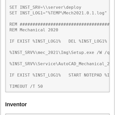
SET INST_SRV=\\server\deploy

SET INST_LOG1="%TEMP\Mech2021.0.1.log"

REM #####################################
REM Mechanical 2020

IF EXIST %INST_LOG1%   DEL %INST_LOG1%

%INST_SRV%\mec_2021\Img\Setup.exe /W /qb 
%INST_SRV%\Service\AutoCAD_Mechanical_202
IF EXIST %INST_LOG1%   START NOTEPAD %INS
TIMEOUT /T 50
Inventor