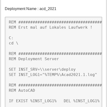
Deployment Name : acd_2021
REM #####################################
REM Erst mal auf Lokales Laufwerk !

C:

cd \

REM #####################################
REM Deployment Server

SET INST_SRV=\\server\deploy

SET INST_LOG1="%TEMP%\Acad2021.1.log"

REM #####################################
REM AutoCAD

IF EXIST %INST_LOG1%   DEL %INST_LOG1%
