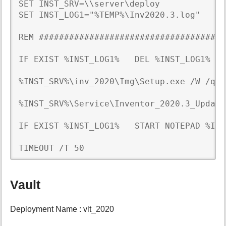
SET INST_SRV=\\server\deploy

SET INST_LOG1="%TEMP%\Inv2020.3.log"

REM #####################################
IF EXIST %INST_LOG1%   DEL %INST_LOG1%

%INST_SRV%\inv_2020\Img\Setup.exe /W /qb 
%INST_SRV%\Service\Inventor_2020.3_Update
IF EXIST %INST_LOG1%   START NOTEPAD %INS
TIMEOUT /T 50
Vault
Deployment Name : vlt_2020