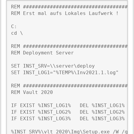
REM #####################################
REM Erst mal aufs Lokales Laufwerk !

C:

cd \

REM #####################################
REM Deployment Server

SET INST_SRV=\\server\deploy

SET INST_LOG1="%TEMP%\Inv2021.1.log"

REM #####################################
REM Vault 2020

IF EXIST %INST_LOG1%   DEL %INST_LOG1%

IF EXIST %INST_LOG2%   DEL %INST_LOG2%

IF EXIST %INST_LOG3%   DEL %INST_LOG3%

%INST_SRV%\vlt_2020\Img\Setup.exe /W /qb 