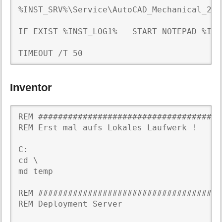
%INST_SRV%\Service\AutoCAD_Mechanical_202
IF EXIST %INST_LOG1%   START NOTEPAD %INS
TIMEOUT /T 50
Inventor
REM #####################################
REM Erst mal aufs Lokales Laufwerk !

C:

cd \

md temp

REM #####################################
REM Deployment Server
