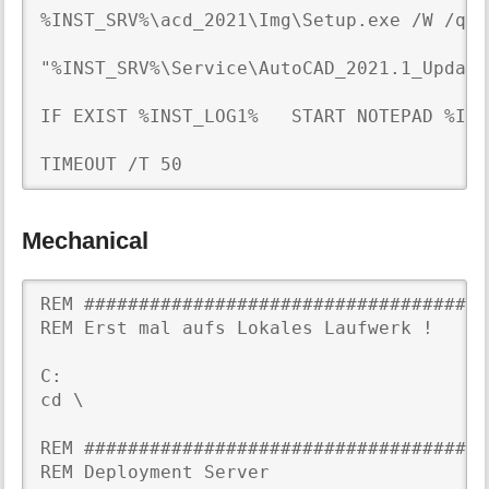
%INST_SRV%\acd_2021\Img\Setup.exe /W /qb 
"%INST_SRV%\Service\AutoCAD_2021.1_Update
IF EXIST %INST_LOG1%   START NOTEPAD %INS
Mechanical
REM #####################################
REM Erst mal aufs Lokales Laufwerk !

C:

cd \

REM #####################################
REM Deployment Server
