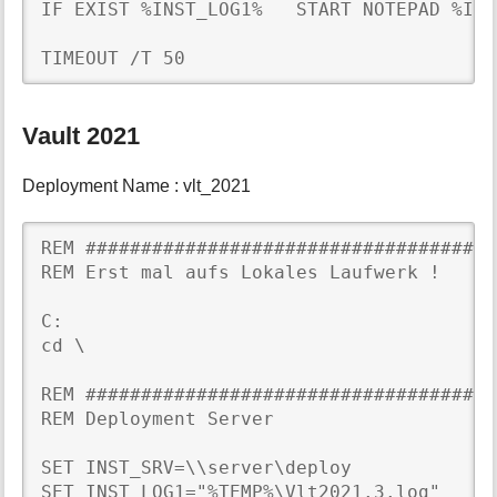
IF EXIST %INST_LOG1%   START NOTEPAD %INS
TIMEOUT /T 50
Vault 2021
Deployment Name : vlt_2021
REM #####################################
REM Erst mal aufs Lokales Laufwerk !

C:

cd \

REM #####################################
REM Deployment Server

SET INST_SRV=\\server\deploy

SET INST_LOG1="%TEMP%\Vlt2021.3.log"
