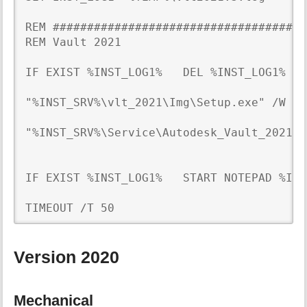
REM #####################################
REM Vault 2021

IF EXIST %INST_LOG1%   DEL %INST_LOG1%

"%INST_SRV%\vlt_2021\Img\Setup.exe" /W /q
"%INST_SRV%\Service\Autodesk_Vault_2021.1
IF EXIST %INST_LOG1%   START NOTEPAD %INS
TIMEOUT /T 50
Version 2020
Mechanical