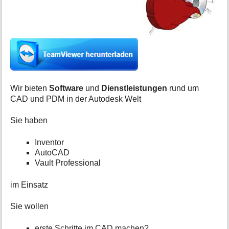
t
i
o
n
e
n
z
u
r
S
Wir bieten
Software
und
Dienstleistungen
rund um
e
CAD und PDM in der Autodesk Welt
i
t
Sie haben
e
Inventor
AutoCAD
Vault Professional
im Einsatz
Sie wollen
erste Schritte im CAD machen?