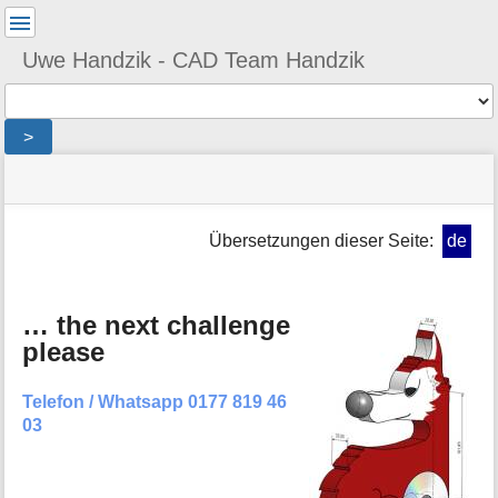
Benutzer-
Werkzeuge
Uwe Handzik - CAD Team Handzik
Werkzeuge
>
Navigationsmenüs
Seitenstatus
Seiten-
und
Werkzeuge
Suche
Übersetzungen dieser Seite:
de
M
e
t
… the next challenge
a
please
i
n
f
Telefon / Whatsapp 0177 819 46
o
03
r
m
a