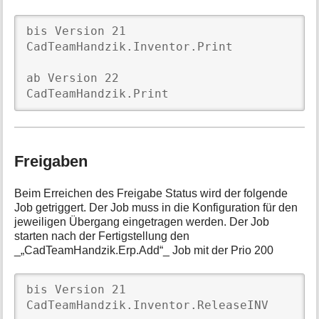
t
i
o
bis Version 21

n
CadTeamHandzik.Inventor.Print

e
n
ab Version 22

z
CadTeamHandzik.Print
u
r
S
e
i
Freigaben
t
e
Beim Erreichen des Freigabe Status wird der folgende
Job getriggert. Der Job muss in die Konfiguration für den
jeweiligen Übergang eingetragen werden. Der Job
starten nach der Fertigstellung den
_„CadTeamHandzik.Erp.Add“_ Job mit der Prio 200
bis Version 21

CadTeamHandzik.Inventor.ReleaseINV
