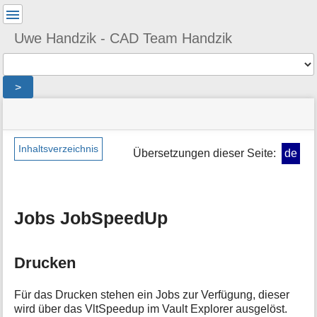
Benutzer-
Werkzeuge
Uwe Handzik - CAD Team Handzik
Werkzeuge
>
Navigationsmenüs
Seitenstatus
Seiten-
und
Werkzeuge
Suche
Inhaltsverzeichnis
Übersetzungen dieser Seite:
de
M
e
t
a
Jobs JobSpeedUp
i
n
f
Drucken
o
r
m
Für das Drucken stehen ein Jobs zur Verfügung, dieser
a
wird über das VltSpeedup im Vault Explorer ausgelöst.