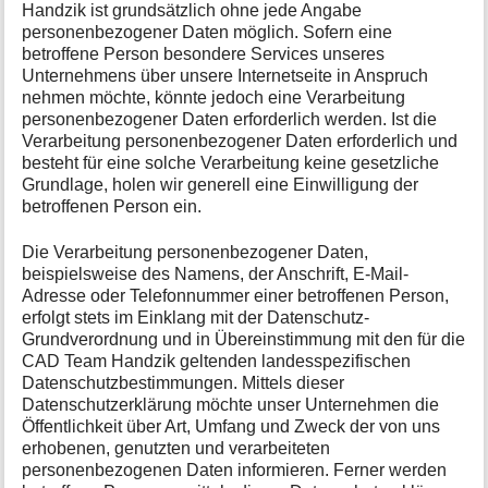
t
Handzik ist grundsätzlich ohne jede Angabe
i
personenbezogener Daten möglich. Sofern eine
o
betroffene Person besondere Services unseres
n
Unternehmens über unsere Internetseite in Anspruch
e
nehmen möchte, könnte jedoch eine Verarbeitung
n
personenbezogener Daten erforderlich werden. Ist die
z
Verarbeitung personenbezogener Daten erforderlich und
u
besteht für eine solche Verarbeitung keine gesetzliche
r
Grundlage, holen wir generell eine Einwilligung der
S
betroffenen Person ein.
e
i
t
Die Verarbeitung personenbezogener Daten,
e
beispielsweise des Namens, der Anschrift, E-Mail-
Adresse oder Telefonnummer einer betroffenen Person,
erfolgt stets im Einklang mit der Datenschutz-
Grundverordnung und in Übereinstimmung mit den für die
CAD Team Handzik geltenden landesspezifischen
Datenschutzbestimmungen. Mittels dieser
Datenschutzerklärung möchte unser Unternehmen die
Öffentlichkeit über Art, Umfang und Zweck der von uns
erhobenen, genutzten und verarbeiteten
personenbezogenen Daten informieren. Ferner werden