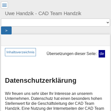
Benutzer-
Werkzeuge
Uwe Handzik - CAD Team Handzik
Werkzeuge
>
Navigationsmenüs
Seitenstatus
Seiten-
und
Werkzeuge
Suche
Inhaltsverzeichnis
Übersetzungen dieser Seite:
de
M
e
t
a
i
Datenschutzerklärung
n
f
o
Wir freuen uns sehr über Ihr Interesse an unserem
r
Unternehmen. Datenschutz hat einen besonders hohen
m
Stellenwert für die Geschäftsleitung der CAD Team
a
Handzik. Eine Nutzung der Internetseiten der CAD Team