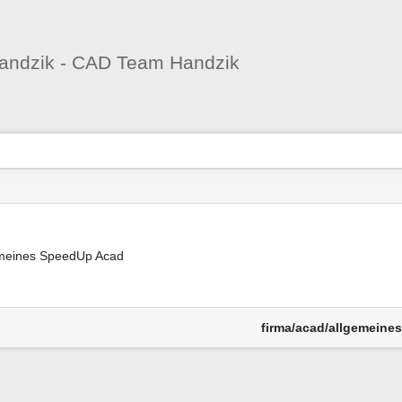
Benutzer-
Werkzeuge
andzik - CAD Team Handzik
nstatus
-
zeuge
meines SpeedUp Acad
firma/acad/allgemeines