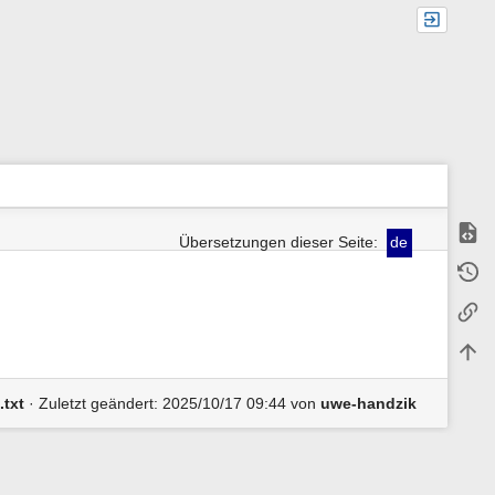
Quell
Übersetzungen dieser Seite:
de
M
Älter
e
t
Links
a
i
n
Nach
f
o
r
.txt
· Zuletzt geändert:
2025/10/17 09:44
von
uwe-handzik
m
a
t
i
o